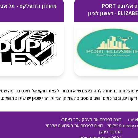
פורט אליזבט PORT
מועדון הדופלקס - תל אבי
EL - ראשון לציון
 מוצלחים במיוחד? למה בעצם שלא תבחרו לצאת דווקא אל דאנס בר. מה שמייחד
לריקודים, ובבר כולם יושבים מסביב לשולחן הגדול, הרי שכאן יש שילוב מושלם.
רוצה לפרסם את העסק שלך באתר?
מפיקים? - רוצים לפרסם את האירועים שלכם?
התחבר כיחצן
2804 משתמשים פעילים