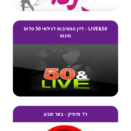
LIVE&50 - ליין המסיבות לגילאי 50 פלוס
מינוס
רד מיוזיק - באר שבע