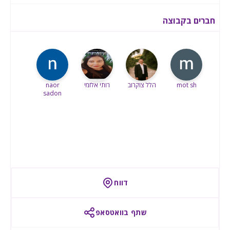
חברים בקבוצה
mot sh
הלל צוקרוב
רותי אלזמי
naor
sadon
דווח
שתף בוואטסאפ